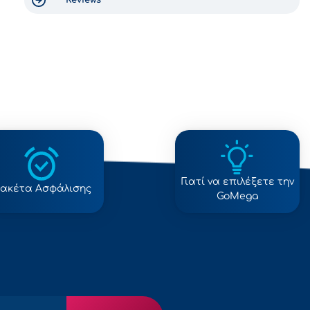
and will take you directly to the
airport entrance. I really
recommend this agency because
it is very serious, the people are
extremely friendly. Schedules are
respected. A word of advice, do
not take rental companies
directly at the airport which are
much more expensive and which
may reveal additional costs.
Thanks to the entire GO Mega
team who are just fantastic.
Γιατί να επιλέξετε την
ακέτα Ασφάλισης
GoMega